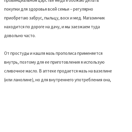
провинциальном царстве меда я обожаю делать
покупки для здоровья всей семьи – регулярно
приобретаю забрус, пыльцу, воск и мед. Магазинчик
находится по дороге на дачу, и мы заезжаем туда
довольно часто.
От простуды и кашля мазь прополиса применяется
внутрь, поэтому для ее приготовления я использую
сливочное масло. В аптеке продается мазь на вазелине
(или ланолине), но для внутреннего употребления она,