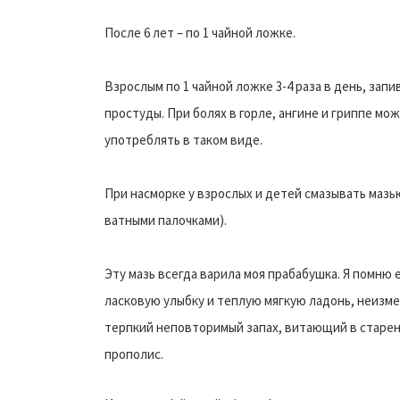
После 6 лет – по 1 чайной ложке.
Взрослым по 1 чайной ложке 3-4 раза в день, запи
простуды. При болях в горле, ангине и гриппе мож
употреблять в таком виде.
При насморке у взрослых и детей смазывать мазью
ватными палочками).
Эту мазь всегда варила моя прабабушка. Я помню
ласковую улыбку и теплую мягкую ладонь, неизме
терпкий неповторимый запах, витающий в старен
прополис.