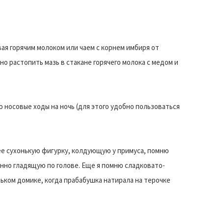
вая горячим молоком или чаем с корнем имбиря от
но растопить мазь в стакане горячего молока с медом и
 носовые ходы на ночь (для этого удобно пользоваться
 ее сухонькую фигурку, колдующую у примуса, помню
нно гладящую по голове. Еще я помню сладковато-
ьком домике, когда прабабушка натирала на терочке