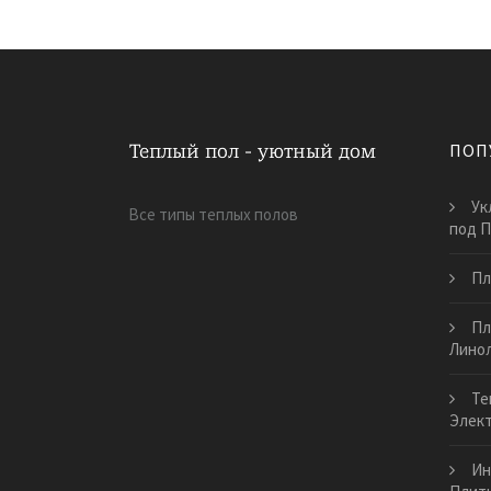
ПОП
Ук
Все типы теплых полов
под П
Пл
Пл
Лино
Те
Элект
Ин