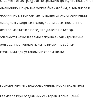
ставляет от 30 градусов по Цельсию до 50, что позволяет
помещению. Покрытие может быть любым, в том числе и
ескими, но в этом случае появляется ряд ограничений: •
ыше, чем у водяных полов; • во-вторых, постоянно
ектро-магнитное поле, что далеко не всегда
езопасности нежелательно закрывать электрические
ремя водяные теплые полы не имеют подобных
ительными для установки в своем жилье.
 основе горячего водоснабжения либо стандартной
и температуры отдельных секторов и помещений.