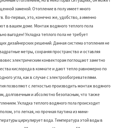
ионным отоплением, но в некоторых ситуациях, он может
оценной заменой.
Отопление в полу имеет много
. Во-первых, это, конечно же, удобство, а именно
ют в вашем доме. Монтаж водяного теплого пола
но выгоден! Укладка теплого пола не требует
щих дизайнерских решений. Данная система отопления не
вадратные метры, сохраняя пространство и оставляя
ивовес электрическим конвекторам поглощают заметно
ества кислорода в комнате и дают тепло равномерно по
дного угла, как в случае с электрообогревателями.
гия позволяют с легкостью производить монтаж водяного
ым, долговечным и абсолютно безопасным, что также
лением. Укладка теплого водяного пола происходит
лом, это легкая, но прочная паутина из мини-
пературы циркулирует вода. Температура этой воды в