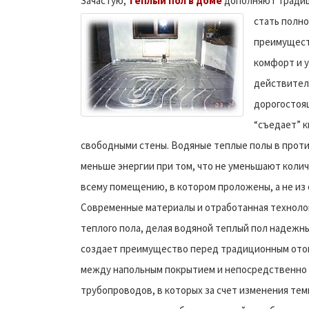
Зачастую,
теплый пол в доме
дополняют традиц
стать полн
преимуществ
комфорт и у
действитель
дорогостоя
“съедает” к
свободными стены. Водяные теплые полы в прот
меньше энергии при том, что не уменьшают колич
всему помещению, в котором проложены, а не из о
Современные материалы и отработанная техноло
теплого пола, делая водяной теплый пол надежн
создает преимущество перед традиционным отоп
между напольным покрытием и непосредственно по
трубопроводов, в которых за счет изменения тем