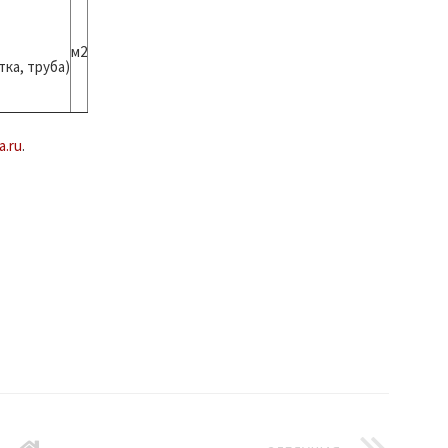
м2
ка, труба)
a.ru
.