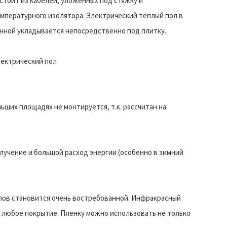
стоит из кабелей, уложенных под стяжку и
мпературного изолятора. Электрический теплый пол в
нной укладывается непосредственно под плитку.
ектрический пол
ольших площадях не монтируется, т.к. рассчитан на
лучение и большой расход энергии (особенно в зимний
лов становится очень востребованной. Инфракрасный
д любое покрытие. Пленку можно использовать не только