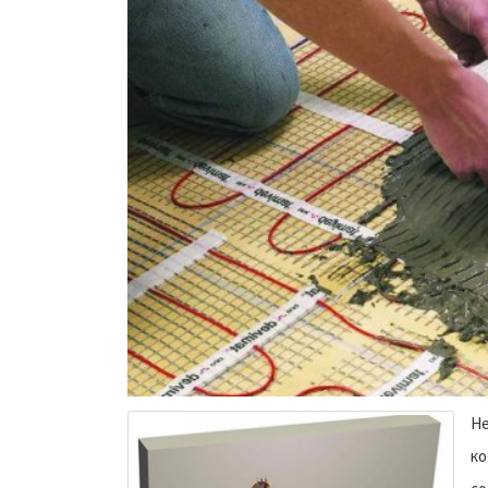
Не
ко