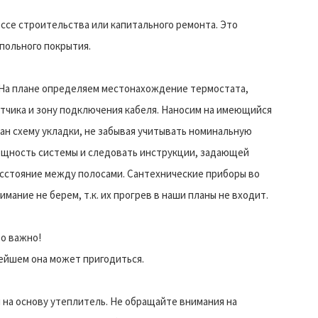
ссе строительства или капитального ремонта. Это
польного покрытия.
 На плане определяем местонахождение термостата,
тчика и зону подключения кабеля. Наносим на имеющийся
ан схему укладки, не забывая учитывать номинальную
щность системы и следовать инструкции, задающей
сстояние между полосами. Сантехнические приборы во
имание не берем, т.к. их прогрев в наши планы не входит.
о важно!
ейшем она может пригодиться.
 на основу утеплитель. Не обращайте внимания на