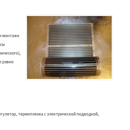
ри монтаже
осы
рического),
е равно
гулятор, термопленка с электрической подводкой,