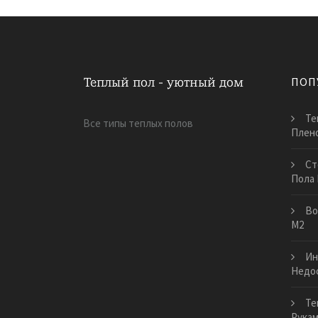
ПОП
Те
Все типы теплых полов
Плен
Ст
Пола
Во
М2
Ин
Недо
Те
Рука