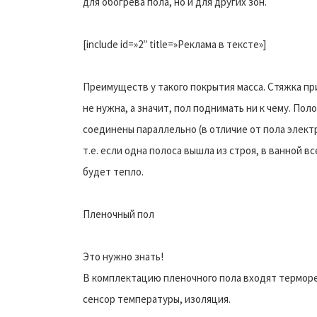
для обогрева пола, но и для других зон.
[include id=»2″ title=»Реклама в тексте»]
Преимуществ у такого покрытия масса. Стяжка п
не нужна, а значит, пол поднимать ни к чему. Пол
соединены параллельно (в отличие от пола элект
т.е. если одна полоса вышла из строя, в ванной вс
будет тепло.
Пленочный пол
Это нужно знать!
В комплектацию пленочного пола входят терморе
сенсор температуры, изоляция.