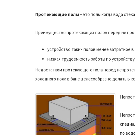
Протекающие полы
– это полы когда вода стек
Преимущество протекающих полов перед не про
устройство таких полов менее затратное 
низкая трудоемкость работы по устройству 
Недостатком протекающего пола перед непротека
холодного пола в бане целесообразно делать в ю
Непрот
Непрот
специа
по вод