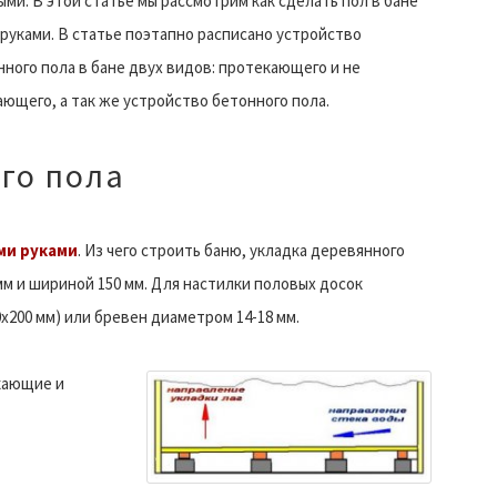
ми. В этой статье мы рассмотрим как сделать пол в бане
руками. В статье поэтапно расписано устройство
ного пола в бане двух видов: протекающего и не
ющего, а так же устройство бетонного пола.
го пола
ми руками
. Из чего строить баню, укладка деревянного
мм и шириной 150 мм. Для настилки половых досок
0х200 мм) или бревен диаметром 14-18 мм.
кающие и