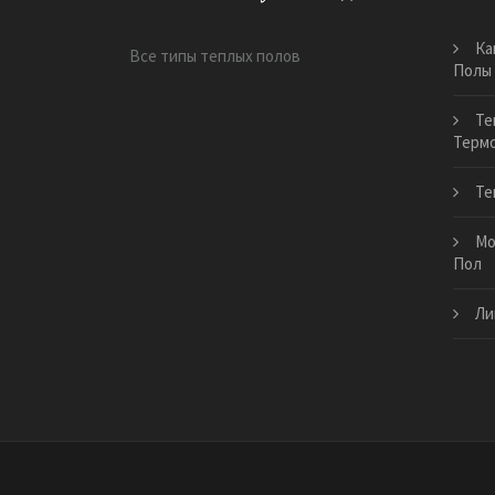
Ка
Все типы теплых полов
Полы
Те
Терм
Те
Мо
Пол
Ли