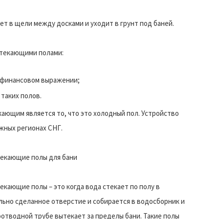
ает в щели между досками и уходит в грунт под баней.
текающими полами:
в финансовом выражении;
таких полов.
ющим является то, что это холодный пол. Устройство
жных регионах СНГ.
екающие полы для бани
екающие полы – это когда вода стекает по полу в
льно сделанное отверстие и собирается в водосборник и
оотводной трубе вытекает за пределы бани. Такие полы