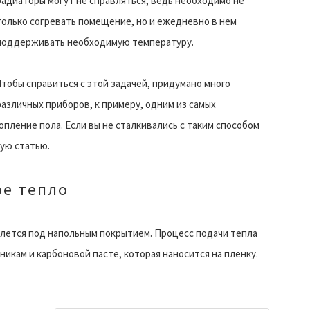
радиаторы могут не справляться, ведь необходимо не
только согревать помещение, но и ежедневно в нем
поддерживать необходимую температуру.
Чтобы справиться с этой задачей, придумано много
различных приборов, к примеру, одним из самых
пление пола. Если вы не сталкивались с таким способом
ную статью.
ое тепло
телется под напольным покрытием. Процесс подачи тепла
кам и карбоновой пасте, которая наносится на пленку.