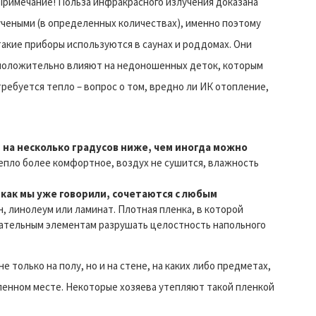
Примечание! Польза инфракрасного излучения доказана
учеными (в определенных количествах), именно поэтому
такие приборы используются в саунах и роддомах. Они
положительно влияют на недоношенных деток, которым
требуется тепло – вопрос о том, вредно ли ИК отопление,
на несколько градусов ниже, чем иногда можно
епло более комфортное, воздух не сушится, влажность
как мы уже говорили, сочетаются с любым
, линолеум или ламинат. Плотная пленка, в которой
вательным элементам разрушать целостность напольного
 только на полу, но и на стене, на каких либо предметах,
енном месте. Некоторые хозяева утепляют такой пленкой