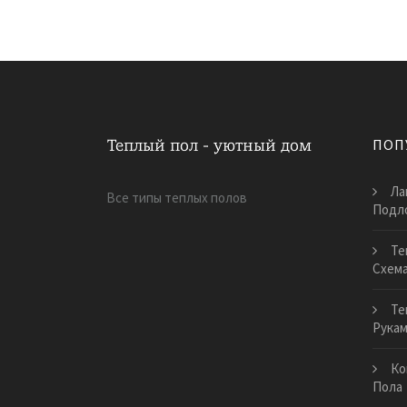
ПОП
Ла
Все типы теплых полов
Подл
Те
Схем
Те
Рука
Ко
Пола