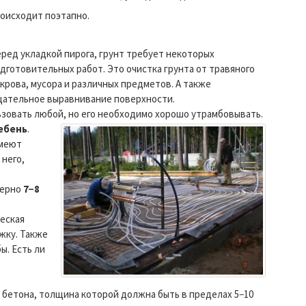
оисходит поэтапно.
ред укладкой пирога, грунт требует некоторых
дготовительных работ. Это очистка грунта от травяного
крова, мусора и различных предметов. А также
ательное выравнивание поверхности.
ьзовать любой, но его необходимо хорошо утрамбовывать.
ебень
.
имеют
 него,
е
мерно
7−8
еская
жку. Также
ы. Есть ли
бетона, толщина которой должна быть в пределах 5−10