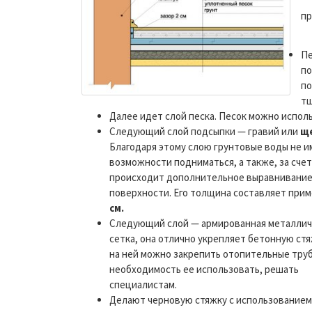
пр
Пе
по
по
тщ
Далее идет слой песка. Песок можно испол
Следующий слой подсыпки — гравий или
щ
Благодаря этому слою грунтовые воды не 
возможности подниматься, а также, за счет
происходит дополнительное выравнивани
поверхности. Его толщина составляет при
см.
Следующий слой — армированная металлич
сетка, она отлично укрепляет бетонную стя
на ней можно закрепить отопительные труб
необходимость ее использовать, решать
специалистам.
Делают черновую стяжку с использованием 