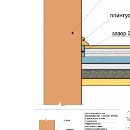
->
По
со