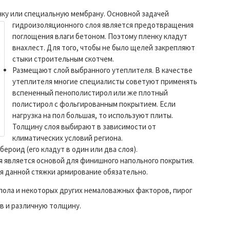
ку или специальную мембрану.
Основной задачей
гидроизоляционного слоя является предотвращения
поглощения влаги бетоном. Поэтому пленку кладут
внахлест. Для того, чтобы не было щелей закрепляют
стыки строительным скотчем.
Размещают слой выбранного утеплителя. В качестве
утеплителя многие специалисты советуют применять
вспененный пенополистирол или же плотный
полистирол с фольгированным покрытием. Если
нагрузка на пол большая, то используют плиты.
Толщину слоя выбирают в зависимости от
климатических условий региона.
ероид (его кладут в один или два слоя).
ая является основой для финишного напольного покрытия.
ля данной стяжки армирование обязательно.
пола и некоторых других немаловажных факторов, пирог
ав и различную толщину.