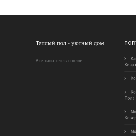
ПОП
Ка
Все типы теплых полов
Квар
Ко
Ко
Пола
Мо
Кове
Мо