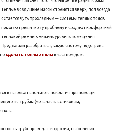
отопления. За счет того, что нагретые радиаторами
теплые воздушные массы стремятся вверх, пол всегда
остается чуть прохладным — системы теплых полов
помогают решить эту проблему и создают комфортный
тепловой режим в нижних уровнях помещения.
Предлагаем разобраться, какую систему подогрева
ьно
сделать теплые полы
в частном доме.
тся в нагреве напольного покрытия при помощи
ующего по трубам (металлопластиковым,
 пола.
лонность трубопровода с коррозии, накоплению