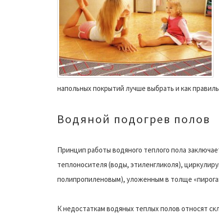
напольных покрытий лучше выбрать и как правил
Водяной подогрев полов
Принцип работы водяного теплого пола заключае
теплоносителя (воды, этиленгликоля), циркулир
полипропиленовым), уложенным в толще «пирога»
К недостаткам водяных теплых полов относят ск