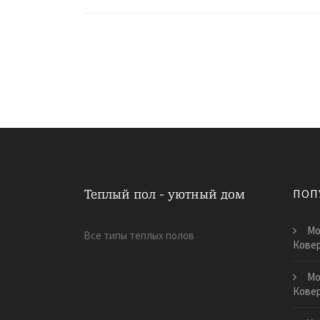
ПОП
Мо
Все типы теплых полов
Кове
Мо
Кове