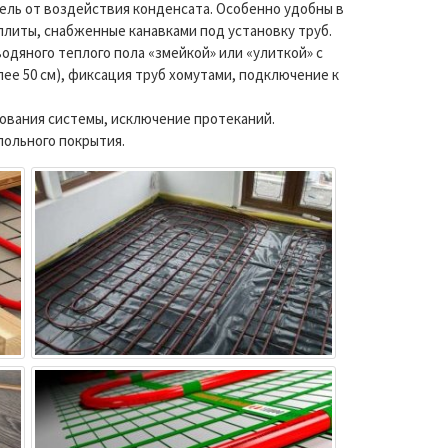
ь от воздействия конденсата. Особенно удобны в
иты, снабженные канавками под установку труб.
водяного теплого пола «змейкой» или «улиткой» с
лее 50 см), фиксация труб хомутами, подключение к
ования системы, исключение протеканий.
польного покрытия.