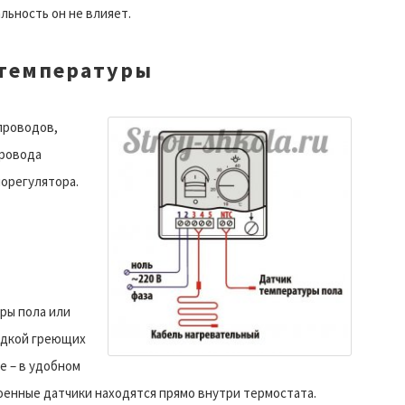
льность он не влияет.
 температуры
проводов,
Провода
орегулятора.
ры пола или
адкой греющих
е – в удобном
оенные датчики находятся прямо внутри термостата.