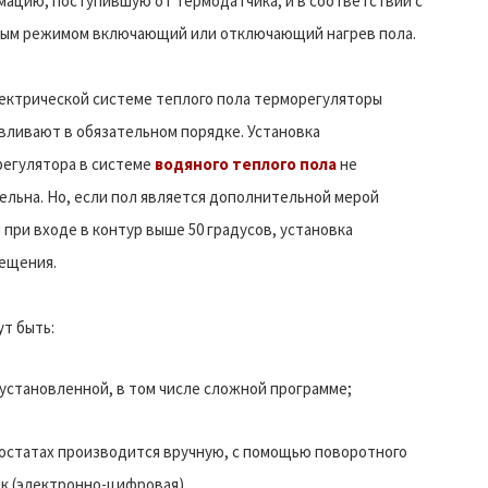
ацию, поступившую от термодатчика, и в соответствии с
ым режимом включающий или отключающий нагрев пола.
ектрической системе теплого пола терморегуляторы
вливают в обязательном порядке. Установка
егулятора в системе
водяного теплого пола
не
ельна. Но, если пол является дополнительной мерой
 при входе в контур выше 50 градусов, установка
ещения.
т быть:
установленной, в том числе сложной программе;
статах производится вручную, с помощью поворотного
ок (электронно-цифровая).