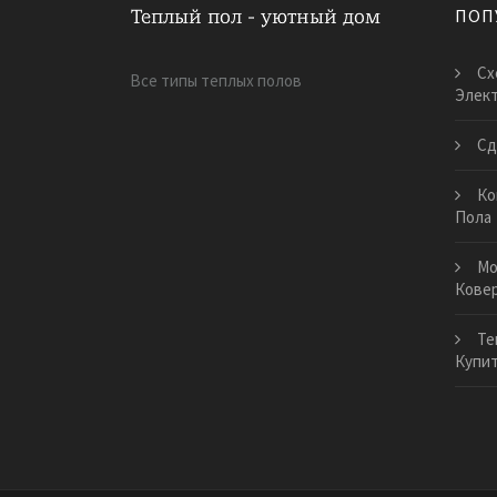
ПОП
Сх
Все типы теплых полов
Элект
Сд
Ко
Пола
Мо
Ковер
Те
Купи