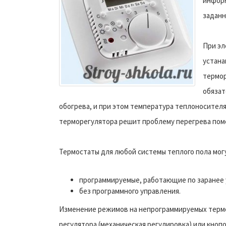
информ
заданн
При эл
устана
термор
обязат
обогрева, и при этом температура теплоносителя
терморегулятора решит проблему перегрева пом
Термостаты для любой системы теплого пола могу
программируемые, работающие по заранее 
без программного управления.
Изменение режимов на непрограммируемых термо
регулятора (механическая регулировка) или кноп