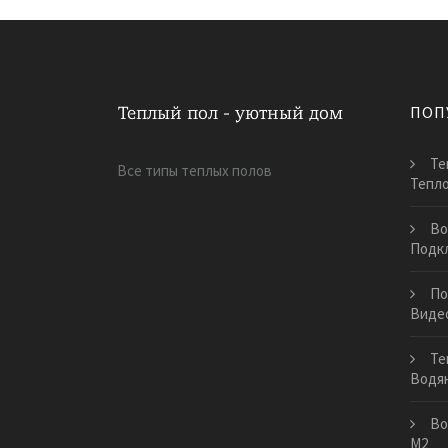
ПОП
Те
Все типы теплых полов
Тепло
Во
Подкл
По
Виде
Те
Водя
Во
М2