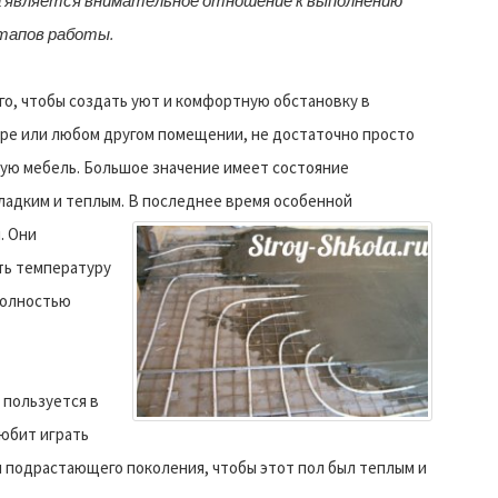
а является внимательное отношение к выполнению
этапов работы.
го, чтобы создать уют и комфортную обстановку в
ре или любом другом помещении, не достаточно просто
ную мебель. Большое значение имеет состояние
гладким и теплым. В последнее время особенной
.
Они
ть температуру
 полностью
пользуется в
любит играть
я подрастающего поколения, чтобы этот пол был теплым и