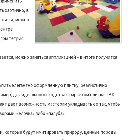
 применить
ь хаотично, в
 цвета, можно
центре
гры тетрис.
зается, можно заняться аппликацией – в итоге получится
упить элегантно оформленную плитку, реалистично
мер, для идеального сходства с паркетом плитка ПВХ
акт дает возможность мастерам укладывать ее так, чтобы
орами: «елочка» либо «палуба».
ки, которые будут имитировать природу, ценные породы