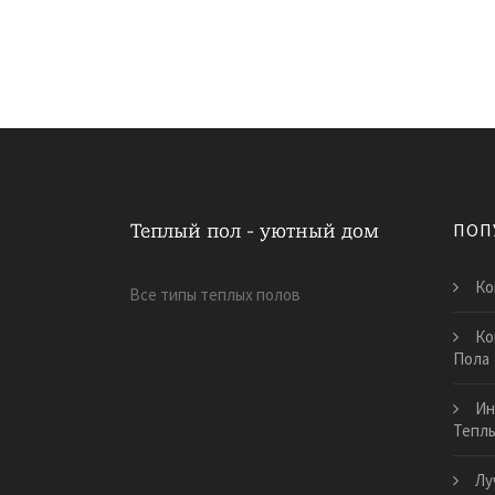
ПОП
Ко
Все типы теплых полов
Ко
Пола
Ин
Тепл
Лу