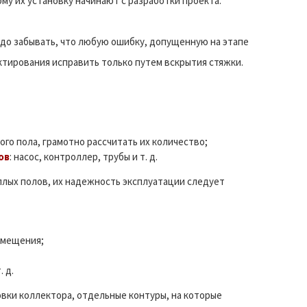
му их установку начинают с разработки проекта.
адо забывать, что любую ошибку, допущенную на этапе
ктирования исправить только путем вскрытия стяжки.
го пола, грамотно рассчитать их количество;
ов
: насос, контроллер, трубы и т. д.
лых полов, их надежность эксплуатации следует
омещения;
 д.
овки коллектора, отдельные контуры, на которые