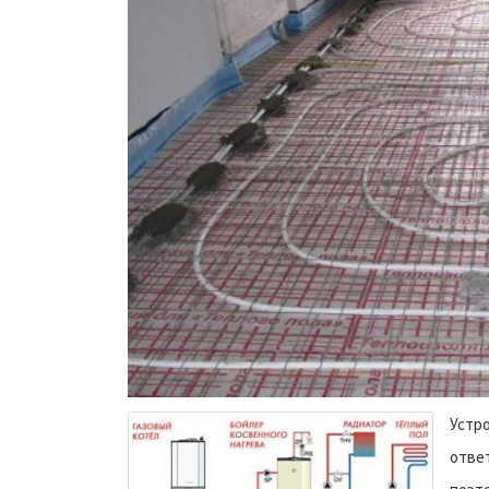
Устро
отве