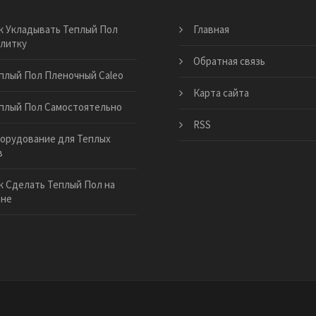
к Укладывать Теплый Пол
Главная
литку
Обратная связь
плый Пол Пленочный Caleo
Карта сайта
плый Пол Самостоятельно
RSS
орудование для Теплых
в
к Сделать Теплый Пол на
оне