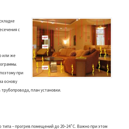
аскладке
есечения с
о или же
рограммы.
 поэтому при
за основу
 трубопровода, план установки.
 типа – прогрев помещений до 20–24˚С. Важно при этом