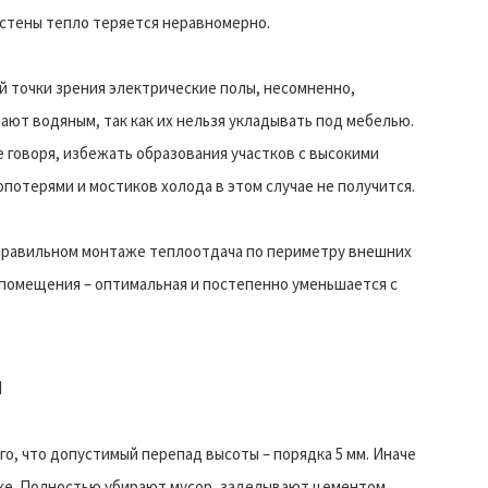
и стены тепло теряется неравномерно.
й точки зрения электрические полы, несомненно,
ают водяным, так как их нельзя укладывать под мебелью.
 говоря, избежать образования участков с высокими
потерями и мостиков холода в этом случае не получится.
правильном монтаже теплоотдача по периметру внешних
 помещения – оптимальная и постепенно уменьшается с
ы
о, что допустимый перепад высоты – порядка 5 мм. Иначе
ке. Полностью убирают мусор, заделывают цементом