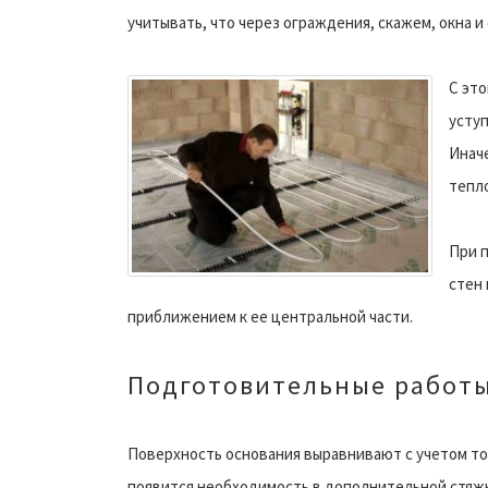
учитывать, что через ограждения, скажем, окна 
С это
уступ
Иначе
тепло
При 
стен
приближением к ее центральной части.
Подготовительные работ
Поверхность основания выравнивают с учетом тог
появится необходимость в дополнительной стяж