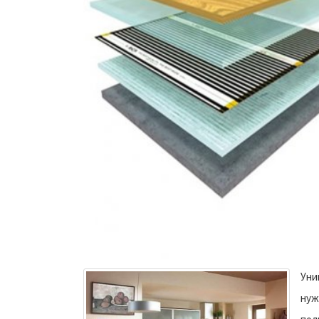
Уни
нуж