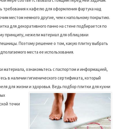
ной мере соответствовала стоящим перед ней задачам.
ь требования к кафелю для оформления фартука над
очим местом немного другие, чем к напольному покрытию.
литка для декоративного панно на стене подбирается по
му принципу, нежели материал для облицовки
лешницы. Поэтому решение о том, какую плитку выбрать
едполагаемого места ее использования.
и материала, ознакомьтесь с паспортом и информацией,
тесь в наличии гигиенического сертификата, который
еля для жизни и здоровья.
Ведь подбор плитки для кухни
лых
ской точки