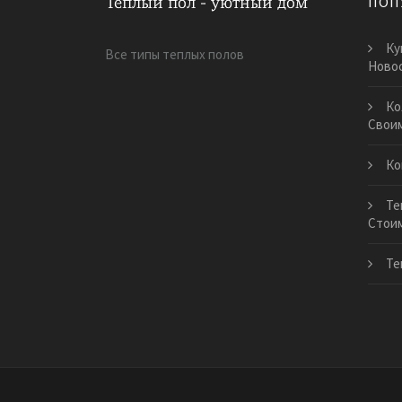
ПОП
Ку
Все типы теплых полов
Ново
Ко
Своим
Ко
Те
Стои
Те