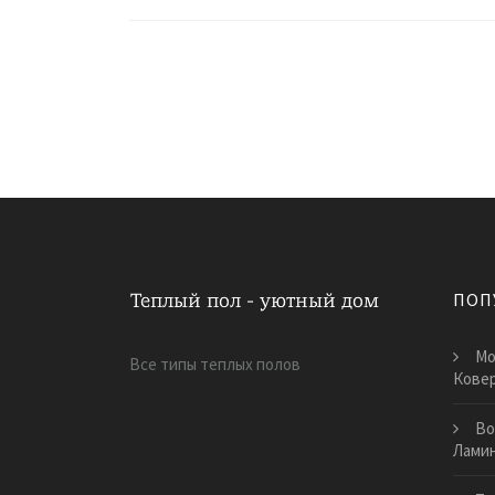
ПОП
Мо
Все типы теплых полов
Кове
Во
Лами