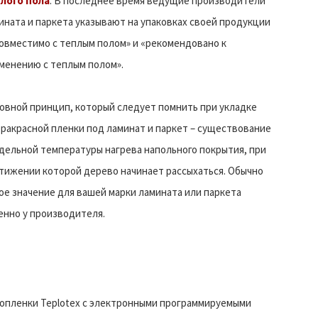
лого пола
. В последнее время ведущие производители
ината и паркета указывают на упаковках своей продукции
совместимо с теплым полом» и «рекомендовано к
менению с теплым полом».
овной принцип, который следует помнить при укладке
ракрасной пленки под ламинат и паркет – существование
дельной температуры нагрева напольного покрытия, при
тижении которой дерево начинает рассыхаться. Обычно
ное значение для вашей марки ламината или паркета
енно у производителя.
опленки Teplotex с электронными программируемыми