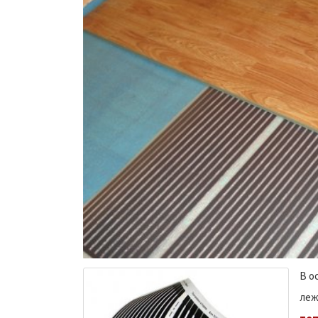
В о
леж