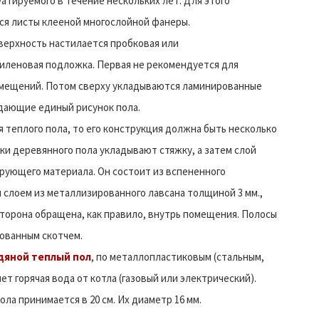
уатируемого в течение нескольких лет. Для этого
ся листы клееной многослойной фанеры.
верхность настилается пробковая или
иленовая подложка. Первая не рекомендуется для
мещений. Потом сверху укладываются ламинированные
здающие единый рисунок пола.
я теплого пола, то его конструкция должна быть несколько
ски деревянного пола укладывают стяжку, а затем слой
рующего материала. Он состоит из вспененного
слоем из металлизированного лавсана толщиной 3 мм.,
торона обращена, как правило, внутрь помещения. Полосы
ованным скотчем.
дяной теплый пол
, по металлопластиковым (стальным,
т горячая вода от котла (газовый или электрический).
ла принимается в 20 см. Их диаметр 16 мм.