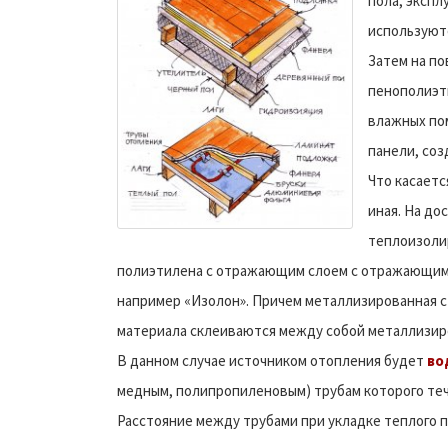
пола, экспл
используют
Затем на по
пенополиэт
влажных по
панели, со
Что касаетс
иная. На до
теплоизоли
полиэтилена с отражающим слоем с отражающим 
например «Изолон». Причем металлизированная с
материала склеиваются между собой металлизир
В данном случае источником отопления будет
во
медным, полипропиленовым) трубам которого тече
Расстояние между трубами при укладке теплого по