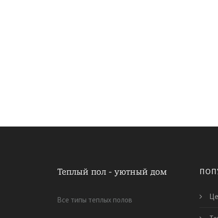
ПОП
Це
Все типы теплых полов