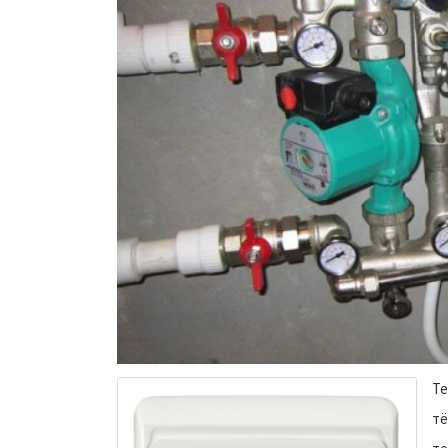
Те
тё