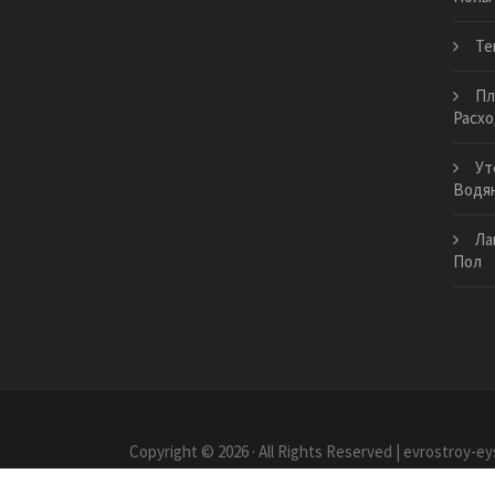
Те
Пл
Расхо
Ут
Водян
Ла
Пол
Copyright © 2026 · All Rights Reserved | evrostroy-ey