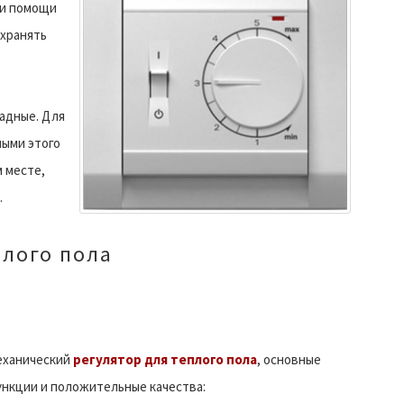
ри помощи
охранять
адные. Для
ными этого
 месте,
.
плого пола
еханический
регулятор для теплого пола
, основные
нкции и положительные качества: