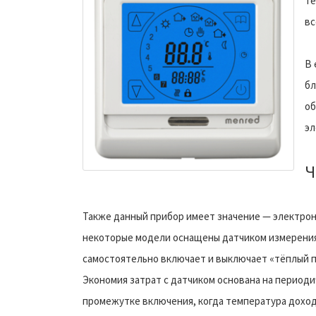
те
вс
В 
бл
об
эл
Ч
Также данный прибор имеет значение — электронн
некоторые модели оснащены датчиком измерения
самостоятельно включает и выключает «тёплый п
Экономия затрат с датчиком основана на период
промежутке включения, когда температура дохо