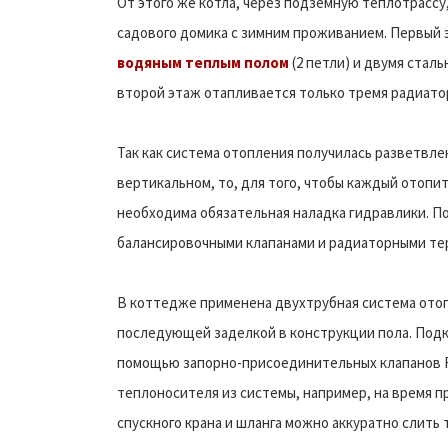
От этого же котла, через подземную теплотрасс
садового домика с зимним проживанием. Первый 
водяным теплым полом
(2 петли) и двумя ста
второй этаж отапливается только тремя радиато
Так как система отопления получилась разветвлен
вертикальном, то, для того, чтобы каждый отопи
необходима обязательная наладка гидравлики. П
балансировочными клапанами и радиаторными те
В коттедже применена двухтрубная система отопл
последующей заделкой в конструкции пола. Под
помощью запорно-присоединительных клапанов RL
теплоносителя из системы, например, на время 
спускного крана и шланга можно аккуратно слить 