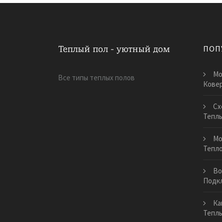
ПОП
Мо
Все типы теплых полов
Кове
Сх
Тепл
Мо
Тепл
Во
Подкл
Ка
Теплы