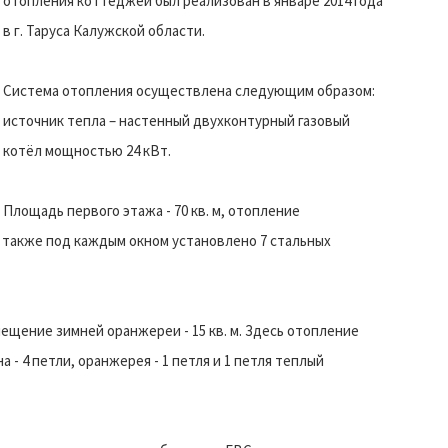
отопления коттеджей был реализован в январе 2014 года
в г. Таруса Калужской области.
Система отопления осуществлена следующим образом:
источник тепла – настенный двухконтурный газовый
котёл мощностью 24 кВт.
Площадь первого этажа - 70 кв. м, отопление
а также под каждым окном установлено 7 стальных
мещение зимней оранжереи - 15 кв. м. Здесь отопление
- 4 петли, оранжерея - 1 петля и 1 петля теплый