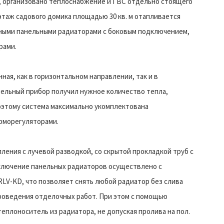
у, организовано теплоснабжение и ГВС отдельно стоящего
этаж садового домика площадью 30 кв. м отапливается
льными панельными радиаторами с боковым подключением,
рами.
ная, как в горизонтальном направлении, так и в
тельный прибор получил нужное количество тепла,
оэтому система максимально укомплектована
рморегуляторами.
ения с лучевой разводкой, со скрытой прокладкой труб с
ключение панельных радиаторов осуществлено с
V-KD, что позволяет снять любой радиатор без слива
проведения отделочных работ. При этом с помощью
теплоноситель из радиатора, не допуская пролива на пол.