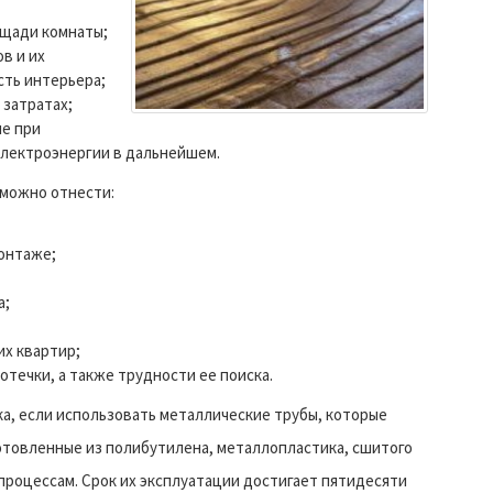
ощади комнаты;
в и их
сть интерьера;
 затратах;
е при
электроэнергии в дальнейшем.
можно отнести:
онтаже;
а;
х квартир;
отечки, а также трудности ее поиска.
а, если использовать металлические трубы, которые
готовленные из полибутилена, металлопластика, сшитого
процессам. Срок их эксплуатации достигает пятидесяти