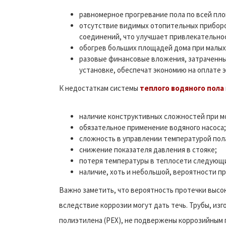
равномерное прогревание пола по всей пл
отсутствие видимых отопительных приборо
соединений, что улучшает привлекательно
обогрев больших площадей дома при малых
разовые финансовые вложения, затраченны
установке, обеспечат экономию на оплате 
К недостаткам системы
теплого водяного пола
наличие конструктивных сложностей при м
обязательное применение водяного насоса;
сложность в управлении температурой пол
снижение показателя давления в стояке;
потеря температуры в теплосети следующи
наличие, хоть и небольшой, вероятности пр
Важно заметить, что вероятность протечки высок
вследствие коррозии могут дать течь. Трубы, из
полиэтилена (PEX), не подвержены коррозийным 