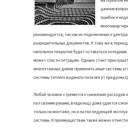
материалов не
данном вопрос
ошибок и недо
многоквартирн
рекомендуется, так как их подключение к центр
разрешительных документов. К тому же в период 
напольное покрытие будет оставаться холодным.
может спасти ситуацию. Однако стоит прислуша
многоэтажных домов применять иные системы устр
системы теплого водяного пола могут предусмат
Любой человек стремится к снижению расходов н
пол своими руками, владельцу дома удается сэко
только на монтаже, но и на последующей эксплу
системы. К преимуществам также можно отнести