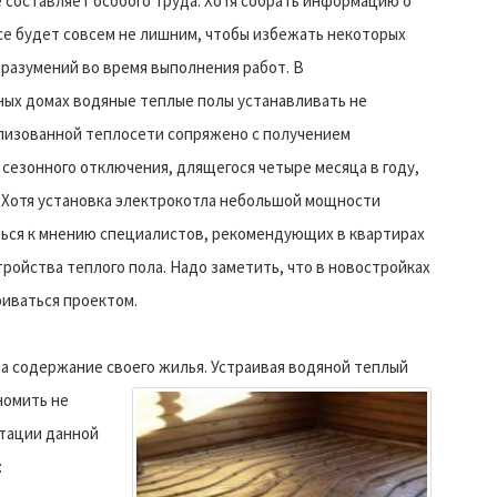
 составляет особого труда. Хотя собрать информацию о
е будет совсем не лишним, чтобы избежать некоторых
разумений во время выполнения работ. В
ых домах водяные теплые полы устанавливать не
ализованной теплосети сопряжено с получением
сезонного отключения, длящегося четыре месяца в году,
 Хотя установка электрокотла небольшой мощности
ться к мнению специалистов, рекомендующих в квартирах
ойства теплого пола. Надо заметить, что в новостройках
риваться проектом.
а содержание своего жилья.
Устраивая водяной теплый
номить не
атации данной
: