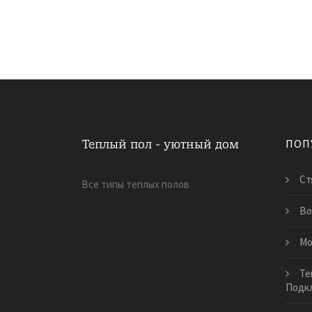
ПОП
Ст
Все типы теплых полов
Во
Мо
Те
Подк