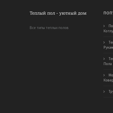
ПОП
По
Все типы теплых полов
Котл
Те
Рука
Те
Пола
Мо
Кове
Тр