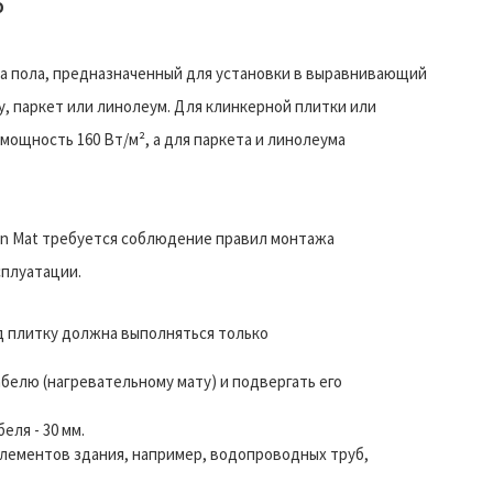
O
ва пола, предназначенный для установки в выравнивающий
, паркет или линолеум. Для клинкерной плитки или
ощность 160 Вт/м², а для паркета и линолеума
in Mat требуется соблюдение правил монтажа
сплуатации.
д плитку должна выполняться только
белю (нагревательному мату) и подвергать его
ля - 30 мм.
элементов здания, например, водопроводных труб,