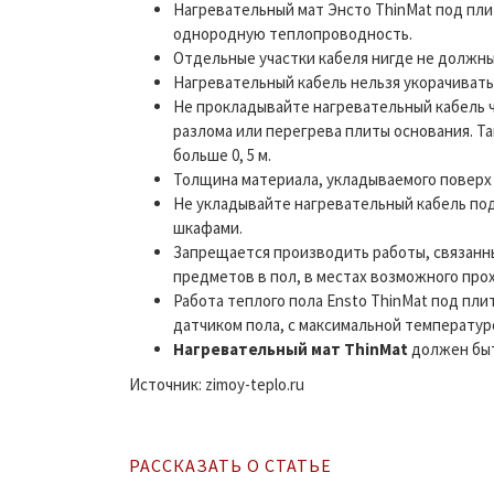
Нагревательный мат Энсто ThinMat под пл
однородную теплопроводность.
Отдельные участки кабеля нигде не должны 
Нагревательный кабель нельзя укорачивать
Не прокладывайте нагревательный кабель ч
разлома или перегрева плиты основания. Та
больше 0, 5 м.
Толщина материала, укладываемого поверх 
Не укладывайте нагревательный кабель по
шкафами.
Запрещается производить работы, связанн
предметов в пол, в местах возможного про
Работа теплого пола Ensto ThinMat под пл
датчиком пола, с максимальной температуро
Нагревательный мат ThinMat
должен быт
Источник: zimoy-teplo.ru
РАССКАЗАТЬ О СТАТЬЕ