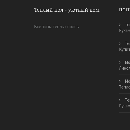
ПОП
Те
Все типы теплых полов
Рука
Те
Купи
Мо
Лино
Мо
Тепло
Те
Рука