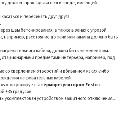
итку должен прокладываться в среде, имеющей
касаться и пересекать друг друга.
.
ерез швы бетонирования, а также в зонах с угрозой
к, например, расcтояние до печи или камина должно быть
нагревательного кабеля, должна быть не менее 5 мм.
д стационарными предметами интерьера, например, под
ые со сверлением отверстий и вбиванием каких-либо
хождения нагревательных кабелей.
итку контролируется
терморегулятором Ensto
с
й +35 градусов.
ь укомплектован устройством защитного отключения...