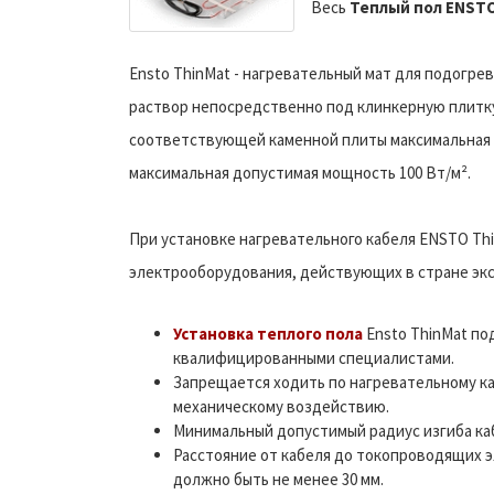
Весь
Теплый пол ENST
Ensto ThinMat - нагревательный мат для подогре
раствор непосредственно под клинкерную плитку
соответствующей каменной плиты максимальная м
максимальная допустимая мощность 100 Вт/м².
При установке нагревательного кабеля ENSTO Th
электрооборудования, действующих в стране эк
Установка теплого пола
Ensto ThinMat по
квалифицированными специалистами.
Запрещается ходить по нагревательному ка
механическому воздействию.
Минимальный допустимый радиус изгиба кабе
Расстояние от кабеля до токопроводящих 
должно быть не менее 30 мм.